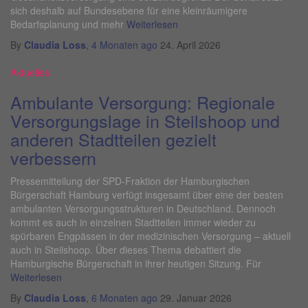
sich deshalb auf Bundesebene für eine kleinräumigere
Bedarfsplanung und mehr
Weiterlesen
By
Claudia Loss
,
4 Monaten
ago
24. April 2026
Aktuelles
Ambulante Versorgung: Regionale
Versorgungslage in Steilshoop und
anderen Stadtteilen gezielt
verbessern
Pressemitteilung der SPD-Fraktion der Hamburgischen
Bürgerschaft Hamburg verfügt insgesamt über eine der besten
ambulanten Versorgungsstrukturen in Deutschland. Dennoch
kommt es auch in einzelnen Stadtteilen immer wieder zu
spürbaren Engpässen in der medizinischen Versorgung – aktuell
auch in Steilshoop. Über dieses Thema debattiert die
Hamburgische Bürgerschaft in ihrer heutigen Sitzung. Für
Weiterlesen
By
Claudia Loss
,
6 Monaten
ago
29. Januar 2026