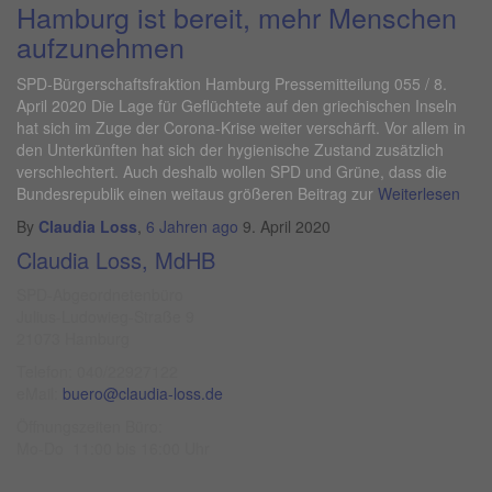
Hamburg ist bereit, mehr Menschen
aufzunehmen
SPD-Bürgerschaftsfraktion Hamburg Pressemitteilung 055 / 8.
April 2020 Die Lage für Geflüchtete auf den griechischen Inseln
hat sich im Zuge der Corona-Krise weiter verschärft. Vor allem in
den Unterkünften hat sich der hygienische Zustand zusätzlich
verschlechtert. Auch deshalb wollen SPD und Grüne, dass die
Bundesrepublik einen weitaus größeren Beitrag zur
Weiterlesen
By
Claudia Loss
,
6 Jahren
ago
9. April 2020
Claudia Loss, MdHB
SPD-Abgeordnetenbüro
Julius-Ludowieg-Straße 9
21073 Hamburg
Telefon: 040/22927122
eMail:
buero@claudia-loss.de
Öffnungszeiten Büro:
Mo-Do 11:00 bis 16:00 Uhr