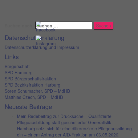
Suchen nach:
Datenschutzerklärung
Datenschutzerklärung und Impressum
Links
Bürgerschaft
SPD Hamburg
SPD Bürgerschaftsfraktion
SPD Bezirksfraktion Harburg
Sören Schumacher, SPD – MdHB
Matthias Czech, SPD – MdHB
Neueste Beiträge
Mein Redebeitrag zur Drucksache – Qualifizierte
Pflegeausbildung statt gescheiterter Generalistik –
Hamburg setzt sich für eine differenzierte Pflegeausbildung
ein – einem Antrag der AfD-Fraktion am 06.05.2026.