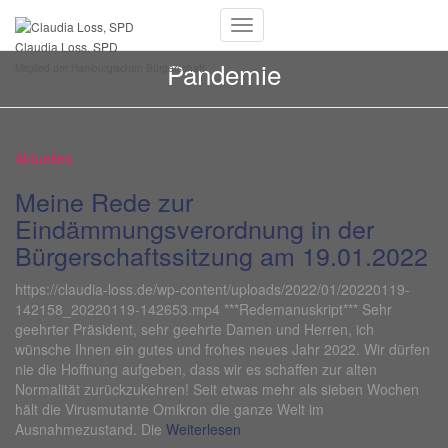
Navigation
Claudia Loss, SPD
umschalten
Pandemie
Mitglied der Hamburgischen Bürgerschaft
Aktuelles
Meine Rede zur
Eindämmungsverordnung in der
Bürgerschaftssitzung am 19.01.2022
https://claudia-loss.de/wp-content/uploads/2022/01/20220119-
142158_20220119-142653.mp4 ***Redemanuskript*** Sehr
geehrter Präsident, sehr geehrte Damen und Herren, ich
wünsche Ihnen ein gutes und frohes neues Jahr 2022. Wir dürfen
nie die Hoffnung aufgeben, dass wir es schaffen zur alten
Normalität zurückzukehren! Seit etwas mehr als sieben Wochen
hält die Virusmutante Omikron die ganze Welt im
Ausnahmezustand. Die
Weiterlesen