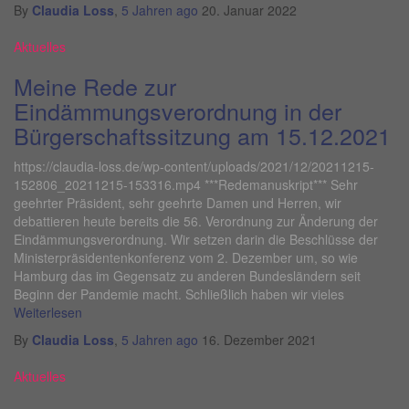
By
Claudia Loss
,
5 Jahren
ago
20. Januar 2022
Aktuelles
Meine Rede zur
Eindämmungsverordnung in der
Bürgerschaftssitzung am 15.12.2021
https://claudia-loss.de/wp-content/uploads/2021/12/20211215-
152806_20211215-153316.mp4 ***Redemanuskript*** Sehr
geehrter Präsident, sehr geehrte Damen und Herren, wir
debattieren heute bereits die 56. Verordnung zur Änderung der
Eindämmungsverordnung. Wir setzen darin die Beschlüsse der
Ministerpräsidentenkonferenz vom 2. Dezember um, so wie
Hamburg das im Gegensatz zu anderen Bundesländern seit
Beginn der Pandemie macht. Schließlich haben wir vieles
Weiterlesen
By
Claudia Loss
,
5 Jahren
ago
16. Dezember 2021
Aktuelles