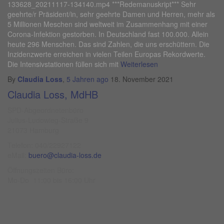
133628_20211117-134140.mp4 ***Redemanuskript*** Sehr
geehrte/r Präsident/in, sehr geehrte Damen und Herren, mehr als
5 Millionen Meschen sind weltweit im Zusammenhang mit einer
Corona-Infektion gestorben. In Deutschland fast 100.000. Allein
heute 296 Menschen. Das sind Zahlen, die uns erschüttern. Die
Inzidenzwerte erreichen in vielen Teilen Europas Rekordwerte.
Die Intensivstationen füllen sich mit
Weiterlesen
By
Claudia Loss
,
5 Jahren
ago
18. November 2021
Claudia Loss, MdHB
SPD-Abgeordnetenbüro
Julius-Ludowieg-Straße 9
21073 Hamburg
Telefon: 040/22927122
eMail:
buero@claudia-loss.de
Öffnungszeiten Büro:
Mo-Do 11:00 bis 16:00 Uhr