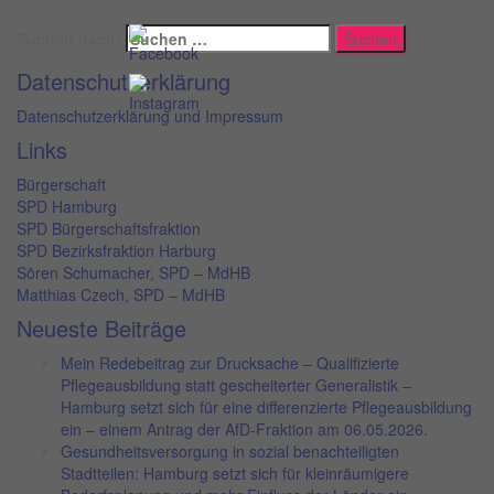
Suchen nach:
Datenschutzerklärung
Datenschutzerklärung und Impressum
Links
Bürgerschaft
SPD Hamburg
SPD Bürgerschaftsfraktion
SPD Bezirksfraktion Harburg
Sören Schumacher, SPD – MdHB
Matthias Czech, SPD – MdHB
Neueste Beiträge
Mein Redebeitrag zur Drucksache – Qualifizierte
Pflegeausbildung statt gescheiterter Generalistik –
Hamburg setzt sich für eine differenzierte Pflegeausbildung
ein – einem Antrag der AfD-Fraktion am 06.05.2026.
Gesundheitsversorgung in sozial benachteiligten
Stadtteilen: Hamburg setzt sich für kleinräumigere