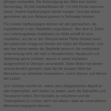
jährigen vorbereitet. Die Ankündigung der Stiko kam letzten
Donnerstag. 30.000 Impfstoffdosen für 110.000 Kinder kommen
heute. Unsere Impfkampagne startet morgen. Und das sicher
geordneter als zum Beispiel gestern in Schleswig-Holstein.
Für unsere Impfkampagne können wir alle gebrauchen, die
Impfaktionen in den Stadtteilen organisieren. Wer aber in Zeiten
von Lieferengpässen Impfdosen zur Seite schafft für eine
Impfaktion, auf die er den Stempel seiner Partei drücken kann,
der poliert sein Image auf Kosten der Opfer der Pandemie. Und
wer hier immer wieder die Stadtteile benennt, die medizinisch
unterversorgt sind, der darf in Neuallermöhe, Hausbruch und
Steilshoop gerne erklären, warum er seine Impfaktion
ausgerechnet in Ottensen veranstaltet. Diese Aktion hat wieder
einmal deutlich gemacht, dass Sie die sozialen Nöte der
Menschen nur scheinbar interessieren, meine Damen und Herren
der Linken.
Zum Schluss möchte ich, neben dem obligatorischen Appell an
alle Ungeimpften, sich impfen zu lassen, auch die Geimpften und
Genesenen bitten, ihre Kontakte zu reduzieren und die
Testangebote zu nutzen, wenn sie wissen, dass sie vulnerableren
Menschen begegnen könnten.