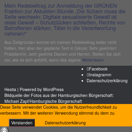
Mein Redebeitrag zur Anmeldung der GRÜNEN
Fraktion zur Aktuellen Stunde „Die Scham muss die
Seite wechseln: Digitale sexualisierte Gewalt ist
reale Gewalt – Schutzlücken schließen, Rechte von
Betroffenen stärken, Täter in die Verantwortung
nehmen!“
Aus Zeitgründen konnte ich meinen Redebeitrag leider nicht
halten, hier aber der geplante Text in Gänze: Sehr geehrte/r
Präsident/in, sehr geehrte Damen und Herren, Stellen Sie sich
vor, wie es sich anfühlt, wenn das eigene
Weiterlesen
Facebook
Instagramm
Datenschutzerklärung
Hestia
| Powered by
WordPress
Bildquelle der Fotos aus der Hamburgischen Bürgerschaft:
Michael Zapf/Hamburgische Bürgerschaft
Diese Seite verwendet Cookies, um die Nutzerfreundlichkeit zu
verbessern. Mit der weiteren Verwendung stimmst du dem zu.
Verstanden
Datenschutzerklärung