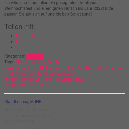
Ich wünsche Ihnen allen ein gesegnetes, fröhliches
Weihnachtsfest und einen guten Rutsch ins Jahr 2022! Bitte
passen Sie auf sich auf und bleiben Sie gesund!
Teilen mit:
Facebook
X
Kategorien:
Aktuelles
Tags:
Alles in den Arm!
Claudia
Loss
Corona
CoronaHH
Coronaschutzimpfung
Gesundheit
Hamburg
impft!
Hamburger Senat
Hamburgische
Bürgerschaft
Impfung
Pandemie
Solidarität
SPD-
Bürgerschaftsfraktion
Claudia Loss, MdHB
SPD-Abgeordnetenbüro
Julius-Ludowieg-Straße 9
21073 Hamburg