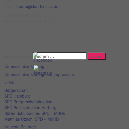
Telefon: 040/22927122
eMail:
buero@claudia-loss.de
Öffnungszeiten Büro:
Mo-Do 11:00 bis 16:00 Uhr
Suchen nach:
Datenschutzerklärung
Datenschutzerklärung und Impressum
Links
Bürgerschaft
SPD Hamburg
SPD Bürgerschaftsfraktion
SPD Bezirksfraktion Harburg
Sören Schumacher, SPD – MdHB
Matthias Czech, SPD – MdHB
Neueste Beiträge