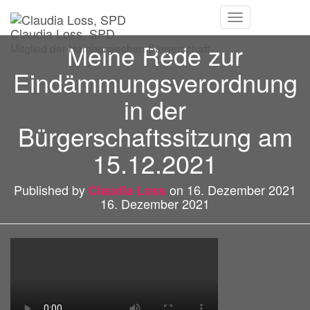
Navigation
Claudia Loss, SPD
umschalten
Meine Rede zur
Mitglied der Hamburgischen Bürgerschaft
Eindämmungsverordnung
in der
Bürgerschaftssitzung am
15.12.2021
Published by
on
16. Dezember 2021
Claudia Loss
16. Dezember 2021