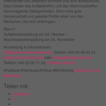
miteinander ins Gespräch kommen und sich austauschen.
Dazu bieten das Auftakttreffen und das Abschlusstreffen
hervorragende Gelegenheiten. Denn eine gute
Gemeinschaft und gelebte Politik leben von den
Menschen, die sich einbringen.
Wann?
Auftaktveranstaltung am 28. Oktober –
Abschlussveranstaltung am 24. November
Anmeldung & Informationen:
info@soeren-schumacher.de
, Telefon: 040-33 98 44 33,
Soeren-Schumacher.de
oder
buero@claudia-loss.de
,
Telefon: 040-22 92 71 22,
Claudia-Loss.de
#Harburg #Hamburg #hhbue #BVHarburg
@claudia_loss
@soeschu
Teilen mit:
Facebook
X