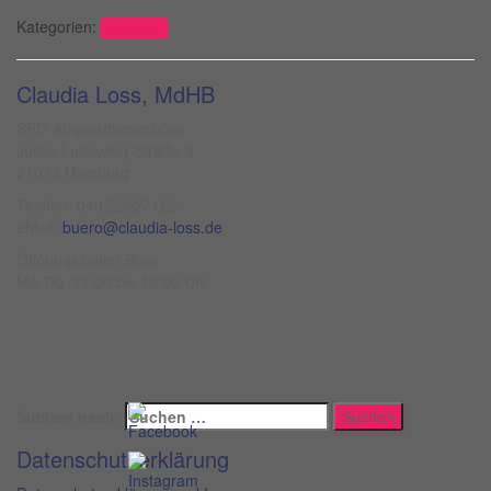
Kategorien:
Aktuelles
Claudia Loss, MdHB
SPD-Abgeordnetenbüro
Julius-Ludowieg-Straße 9
21073 Hamburg
Telefon: 040/22927122
eMail:
buero@claudia-loss.de
Öffnungszeiten Büro:
Mo-Do 11:00 bis 16:00 Uhr
Suchen nach:
Datenschutzerklärung