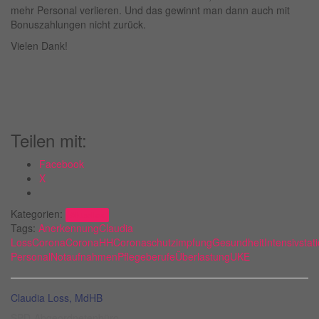
mehr Personal verlieren. Und das gewinnt man dann auch mit
Bonuszahlungen nicht zurück.
Vielen Dank!
Teilen mit:
Facebook
X
Kategorien:
Aktuelles
Tags:
Anerkennung
Claudia
Loss
Corona
CoronaHH
Coronaschutzimpfung
Gesundheit
Intensivstat
Personal
Notaufnahmen
Pflegeberufe
Überlastung
UKE
Claudia Loss, MdHB
SPD-Abgeordnetenbüro