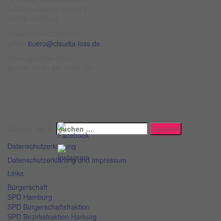
Julius-Ludowieg-Straße 9
21073 Hamburg
Telefon: 040/22927122
eMail:
buero@claudia-loss.de
Öffnungszeiten Büro:
Mo-Do 11:00 bis 16:00 Uhr
Suchen nach:
Datenschutzerklärung
Datenschutzerklärung und Impressum
Links
Bürgerschaft
SPD Hamburg
SPD Bürgerschaftsfraktion
SPD Bezirksfraktion Harburg