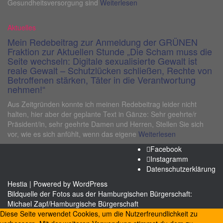
Gesundheitsversorgung sind
Weiterlesen
Aktuelles
Mein Redebeitrag zur Anmeldung der GRÜNEN
Fraktion zur Aktuellen Stunde „Die Scham muss die
Seite wechseln: Digitale sexualisierte Gewalt ist
reale Gewalt – Schutzlücken schließen, Rechte von
Betroffenen stärken, Täter in die Verantwortung
nehmen!“
Aus Zeitgründen konnte ich meinen Redebeitrag leider nicht
halten, hier aber der geplante Text in Gänze: Sehr geehrte/r
Präsident/in, sehr geehrte Damen und Herren, Stellen Sie sich
vor, wie es sich anfühlt, wenn das eigene
Weiterlesen
Facebook
Instagramm
Datenschutzerklärung
Hestia
| Powered by
WordPress
Bildquelle der Fotos aus der Hamburgischen Bürgerschaft:
Michael Zapf/Hamburgische Bürgerschaft
Diese Seite verwendet Cookies, um die Nutzerfreundlichkeit zu