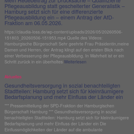
Mein Redebeitrag zur Drucksache – Qualifizierte
Pflegeausbildung statt gescheiterter Generalistik –
Hamburg setzt sich für eine differenzierte
Pflegeausbildung ein – einem Antrag der AfD-
Fraktion am 06.05.2026.
https://claudia-loss.de/wp-content/uploads/2026/05/20260506-
151803_20260506-151953.mp4 Quelle des Videos:
Hamburgische Bürgerschaft Sehr geehrte Frau Präsidentin,meine
Damen und Herren, der Antrag klingt auf den ersten Blick nach
einer Verbesserung der Pflegeausbildung. In Wahrheit ist er ein
Schritt zurück in ein überholtes
Weiterlesen
Aktuelles
Gesundheitsversorgung in sozial benachteiligten
Stadtteilen: Hamburg setzt sich für kleinräumigere
Bedarfsplanung und mehr Einfluss der Länder ein
*** Pressemitteilung der SPD-Fraktion der Hamburgischen
Bürgerschaft Hamburg *** Gesundheitsversorgung in sozial
benachteiligten Stadtteilen: Hamburg setzt sich für kleinräumigere
Bedarfsplanung und mehr Einfluss der Länder ein Die
Einflussmöglichkeiten der Länder auf die ambulante