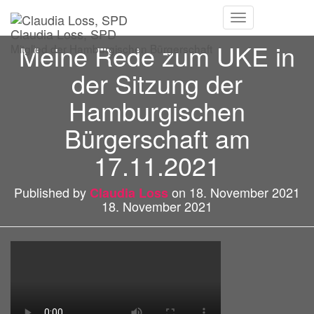
Navigation
Claudia Loss, SPD
umschalten
Meine Rede zum UKE in
Mitglied der Hamburgischen Bürgerschaft
der Sitzung der
Hamburgischen
Bürgerschaft am
17.11.2021
Published by
on
18. November 2021
Claudia Loss
18. November 2021