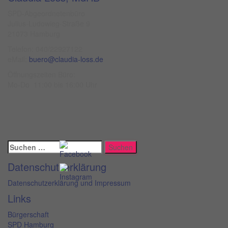
SPD-Abgeordnetenbüro
Julius-Ludowieg-Straße 9
21073 Hamburg
Telefon: 040/22927122
eMail:
buero@claudia-loss.de
Öffnungszeiten Büro:
Mo-Do 11:00 bis 16:00 Uhr
Suchen
nach:
Datenschutzerklärung
Datenschutzerklärung und Impressum
Links
Bürgerschaft
SPD Hamburg