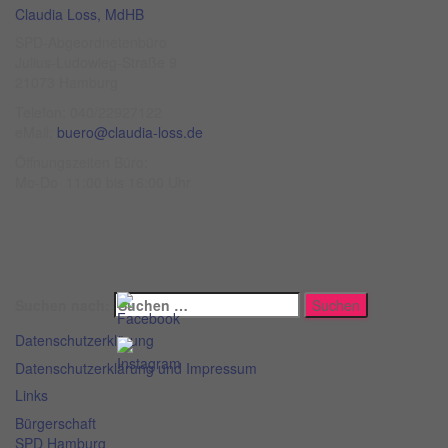
Claudia Loss, MdHB
SPD-Abgeordnetenbüro
Julius-Ludowieg-Straße 9
21073 Hamburg
Telefon: 040/22927122
eMail:
buero@claudia-loss.de
Öffnungszeiten Büro:
Mo-Do 11:00 bis 16:00 Uhr
Suchen nach:
Datenschutzerklärung
Datenschutzerklärung und Impressum
Links
Bürgerschaft
SPD Hamburg