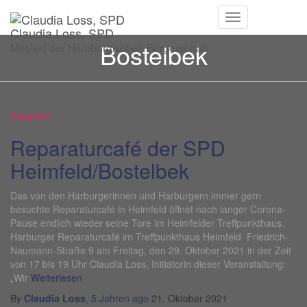
Navigation
Claudia Loss, SPD
umschalten
Bostelbek
Mitglied der Hamburgischen Bürgerschaft
Aktuelles
Reparaturcafé der SPD
Heimfeld/Bostelbek
Das von den Harburgerinnen und Harburgern immer gern
besuchte Reparaturcafé in Heimfeld öffnet nach langer Corona-
Pause endlich wieder seine Tore im Heimfelder Treffpunkthaus.
Harburger Reparaturcafé im Treffpunkthaus Heimfeld Friedrich-
Naumann-Straße 9 am Freitag, den 29. Oktober 2021 in der Zeit
von 17 bis 19 Uhr Claudia Loss, Initiatorin dieser Veranstaltung:
„Wir
Weiterlesen
By
Claudia Loss
,
5 Jahren
ago
21. Oktober 2021