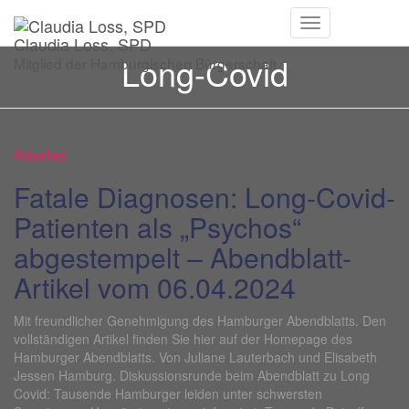
Navigation
Claudia Loss, SPD
umschalten
Long-Covid
Mitglied der Hamburgischen Bürgerschaft
Aktuelles
Fatale Diagnosen: Long-Covid-
Patienten als „Psychos“
abgestempelt – Abendblatt-
Artikel vom 06.04.2024
Mit freundlicher Genehmigung des Hamburger Abendblatts. Den
vollständigen Artikel finden Sie hier auf der Homepage des
Hamburger Abendblatts. Von Juliane Lauterbach und Elisabeth
Jessen Hamburg. Diskussionsrunde beim Abendblatt zu Long
Covid: Tausende Hamburger leiden unter schwersten