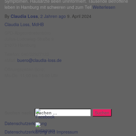
Symptomen. Hausärzte seien uninformiert. Tausende Betroffene
leben in Hamburg mit schweren und zum Teil
Weiterlesen
By
Claudia Loss
,
2 Jahren
ago
9. April 2024
Claudia Loss, MdHB
SPD-Abgeordnetenbüro
Julius-Ludowieg-Straße 9
21073 Hamburg
Telefon: 040/22927122
eMail:
buero@claudia-loss.de
Öffnungszeiten Büro:
Mo-Do 11:00 bis 16:00 Uhr
Suchen nach:
Datenschutzerklärung
Datenschutzerklärung und Impressum