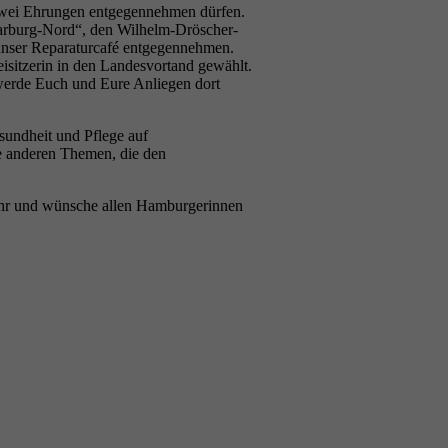
 zwei Ehrungen entgegennehmen dürfen.
 „Harburg-Nord“, den Wilhelm-Dröscher-
 unser Reparaturcafé entgegennehmen.
sitzerin in den Landesvortand gewählt.
werde Euch und Eure Anliegen dort
sundheit und Pflege auf
e anderen Themen, die den
Jahr und wünsche allen Hamburgerinnen