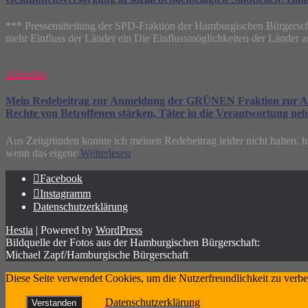
*** Pressemitteilung der SPD-Fraktion der Hamburgischen Bürgerscha
mehr Einfluss der Länder ein Die Einflussmöglichkeiten der Länder 
Aktuelles
Mein Redebeitrag zur Anmeldung der GRÜNEN Fraktion zur Aktuel
Rechte von Betroffenen stärken, Täter in die Verantwortung ne
Aus Zeitgründen konnte ich meinen Redebeitrag leider nicht halten, hie
wenn das eigene
Weiterlesen
Facebook
Instagramm
Datenschutzerklärung
Hestia
| Powered by
WordPress
Bildquelle der Fotos aus der Hamburgischen Bürgerschaft:
Michael Zapf/Hamburgische Bürgerschaft
Diese Seite verwendet Cookies, um die Nutzerfreundlichkeit zu verb
Datenschutzerklärung
Verstanden