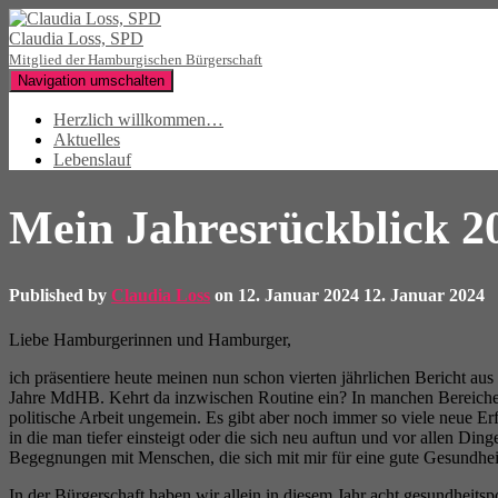
Claudia Loss, SPD
Mitglied der Hamburgischen Bürgerschaft
Navigation umschalten
Herzlich willkommen…
Aktuelles
Lebenslauf
Mein Jahresrückblick 2
Published by
Claudia Loss
on
12. Januar 2024
12. Januar 2024
Liebe Hamburgerinnen und Hamburger,
ich präsentiere heute meinen nun schon vierten jährlichen Bericht au
Jahre MdHB. Kehrt da inzwischen Routine ein? In manchen Bereichen s
politische Arbeit ungemein. Es gibt aber noch immer so viele neue 
in die man tiefer einsteigt oder die sich neu auftun und vor allen Ding
Begegnungen mit Menschen, die sich mit mir für eine gute Gesundhe
In der Bürgerschaft haben wir allein in diesem Jahr acht gesundheitspo