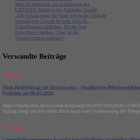
Mein Redebeitrag zur Anmeldung der
GRÜNEN Fraktion zur Aktuellen Stunde
„Die Scham muss die Seite wechseln: Digitale
sexualisierte Gewalt ist reale Gewalt –
Schutzlücken schließen, Rechte von
Betroffenen stärken, Täter in die
Verantwortung nehmen!“
Verwandte Beiträge
Aktuelles
Mein Redebeitrag zur Drucksache – Qualifizierte Pflegeausbildung
Fraktion am 06.05.2026.
https://claudia-loss.de/wp-content/uploads/2026/05/20260506-1518
Antrag klingt auf den ersten Blick nach einer Verbesserung der Pflegea
Aktuelles
Gesundheitsversorgung in sozial benachteiligten Stadtteilen: Ha