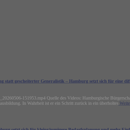
 statt gescheiterter Generalistik – Hamburg setzt sich für eine di
03_20260506-151953.mp4 Quelle des Videos: Hamburgische Bürgerschaf
usbildung. In Wahrheit ist er ein Schritt zurück in ein überholtes
Weite
mburg setzt sich für kleinräumigere Bedarfsplanung und mehr Einf