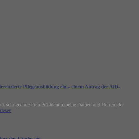
fferenzierte Pflegeausbildung ein – einem Antrag der AfD-
t Sehr geehrte Frau Präsidentin,meine Damen und Herren, der
rlesen
luss der Länder ein