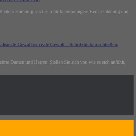
teilen: Hamburg setzt sich für kleinräumigere Bedarfsplanung und
ierte Gewalt ist reale Gewalt – Schutzlücken schließen,
ehrte Damen und Herren, Stellen Sie sich vor, wie es sich anfühlt,