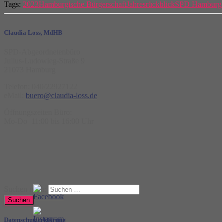
Tags:
2023
Hamburgische Bürgerschaft
Jahresrückblick
SPD Hamburg
Claudia Loss, MdHB
SPD-Abgeordnetenbüro
Julius-Ludowieg-Straße 9
21073 Hamburg
Telefon: 040/22927122
eMail:
buero@claudia-loss.de
Öffnungszeiten Büro:
Mo-Do 11:00 bis 16:00 Uhr
Suchen nach:
Datenschutzerklärung