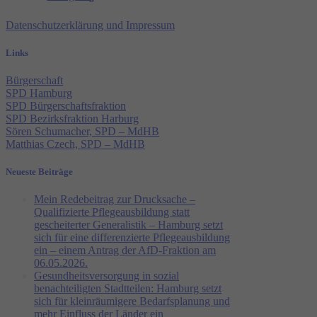
Datenschutzerklärung und Impressum
Links
Bürgerschaft
SPD Hamburg
SPD Bürgerschaftsfraktion
SPD Bezirksfraktion Harburg
Sören Schumacher, SPD – MdHB
Matthias Czech, SPD – MdHB
Neueste Beiträge
Mein Redebeitrag zur Drucksache –
Qualifizierte Pflegeausbildung statt
gescheiterter Generalistik – Hamburg setzt
sich für eine differenzierte Pflegeausbildung
ein – einem Antrag der AfD-Fraktion am
06.05.2026.
Gesundheitsversorgung in sozial
benachteiligten Stadtteilen: Hamburg setzt
sich für kleinräumigere Bedarfsplanung und
mehr Einfluss der Länder ein