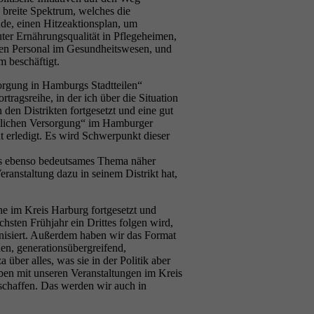
s breite Spektrum, welches die
de, einen Hitzeaktionsplan, um
ter Ernährungsqualität in Pflegeheimen,
gen Personal im Gesundheitswesen, und
 beschäftigt.
rgung in Hamburgs Stadtteilen“
ragsreihe, in der ich über die Situation
den Distrikten fortgesetzt und eine gut
rztlichen Versorgung“ im Hamburger
t erledigt. Es wird Schwerpunkt dieser
ns ebenso bedeutsames Thema näher
eranstaltung dazu in seinem Distrikt hat,
e im Kreis Harburg fortgesetzt und
sten Frühjahr ein Drittes folgen wird,
nisiert. Außerdem haben wir das Format
en, generationsübergreifend,
über alles, was sie in der Politik aber
ben mit unseren Veranstaltungen im Kreis
eschaffen. Das werden wir auch in