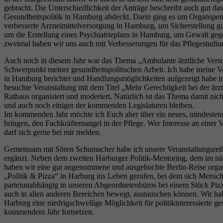
gebracht. Die Unterschiedlichkeit der Anträge beschreibt auch gut da
Gesundheitspolitik in Hamburg abdeckt. Darin ging es um Organspen
verbesserte Arzneimittelversorgung in Hamburg, um Sicherstellung gu
um die Erstellung eines Psychiatrieplans in Hamburg, um Gewalt ge
zweimal haben wir uns auch mit Verbesserungen für das Pflegestudium
Auch noch in diesem Jahr war das Thema „Ambulante ärztliche Verso
Schwerpunkt meiner gesundheitspolitischen Arbeit. Ich habe meine Vort
in Hamburg berichtet und Handlungsmöglichkeiten aufgezeigt habe in 
besuchte Veranstaltung mit dem Titel „Mehr Gerechtigkeit bei der ä
Rathaus organisiert und moderiert. Natürlich ist das Thema damit nich
und auch noch einiger der kommenden Legislaturen bleiben.
Im kommenden Jahr möchte ich Euch aber über ein neues, mindeste
bringen, den Fachkräftemangel in der Pflege. Wer Interesse an einer V
darf sich gerne bei mir melden.
Gemeinsam mit Sören Schumacher habe ich unsere Veranstaltungsreih
ergänzt. Neben dem zweiten Harburger Politik-Mentoring, dem im näch
haben wir eine gut angenommene und ausgebuchte Berlin-Reise orga
„Politik & Pizza“ in Harburg ins Leben gerufen, bei dem sich Mensch
parteiunabhängig in unseren Abgeordnetenbüros bei einem Stück Pizza 
auch in allen anderen Bereichen bewegt, austauschen können. Wir ha
Harburg eine niedrigschwellige Möglichkeit für politikinteressierte g
kommendem Jahr fortsetzen.