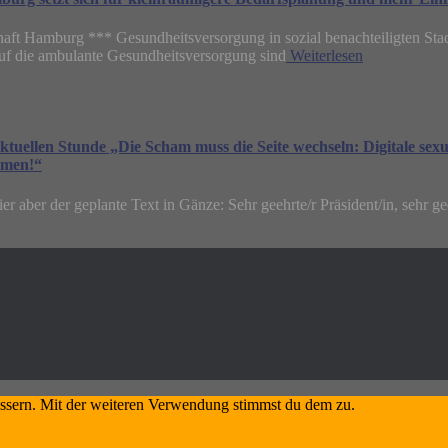
ft Hamburg *** Gesundheitsversorgung in sozial benachteiligten Stadt
auf die ambulante Gesundheitsversorgung sind
Weiterlesen
len Stunde „Die Scham muss die Seite wechseln: Digitale sexualis
hmen!“
r aber der geplante Text in Gänze: Sehr geehrte/r Präsident/in, sehr ge
essern. Mit der weiteren Verwendung stimmst du dem zu.