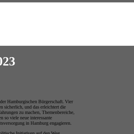
023
s der Hamburgischen Bürgerschaft. Vier
icherlich, und das erleichtert die
Erfahrungen zu machen, Themenbereiche,
en so viele neue interessante
itsversorgung in Hamburg engagieren.
litische Initiativen auf den Weg