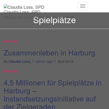
Navigation
Claudia Loss, SPD
umschalten
Spielplätze
Mitglied der Hamburgischen Bürgerschaft
Aktuelles
Zusammenleben in Harburg
By
Claudia Loss
,
7 Jahren
ago
7. April 2019
Aktuelles
4,5 Millionen für Spielplätze in
Harburg –
Instandsetzungsinitiative auf
der Zielgeraden