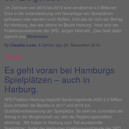
„Im Zeitraum von 2015 bis 2019 sind annähernd 4,5 Millionen
Euro in die Instandsetzung und Neuanlage von Spielplätzen
geflossen oder werden noch fließen. Und das ist nicht der Betrag
für Hamburg, das war alleine im Bezirk Harburg“, freut sich der
Fraktionsvorsitzende der SPD, Jürgen Heimath. „Das Geld dafür
stammt aus
Weiterlesen
By
Claudia Loss
,
8 Jahren
ago
25. November 2019
Aktuelles
Es geht voran bei Hamburgs
Spielplätzen – auch in
Harburg.
SPD Fraktion Harburg begrüßt Sanierungsfonds 2020 2,5 Million
Euro erhalten die Bezirke in 2017 und 2018 zur
Qualitätsverbesserung der Spielplätze. So sieht es zumindest der
Antrag in der Bürgerschaft vor, den die Regierungskoalition
einbringt. „Wir haben in Harburg zum Teil wundervolle
Spielplätze“, findet der Harburger Fraktionsvorsitzende der SPD,