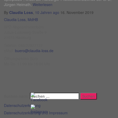
Jürgen Heimath,
Weiterlesen
By
Claudia Loss
,
10 Jahren
ago
16. November 2019
Claudia Loss, MdHB
SPD-Abgeordnetenbüro
Julius-Ludowieg-Straße 9
21073 Hamburg
Telefon: 040/22927122
eMail:
buero@claudia-loss.de
Öffnungszeiten Büro:
Mo-Do 11:00 bis 16:00 Uhr
Suchen nach:
Datenschutzerklärung
Datenschutzerklärung und Impressum