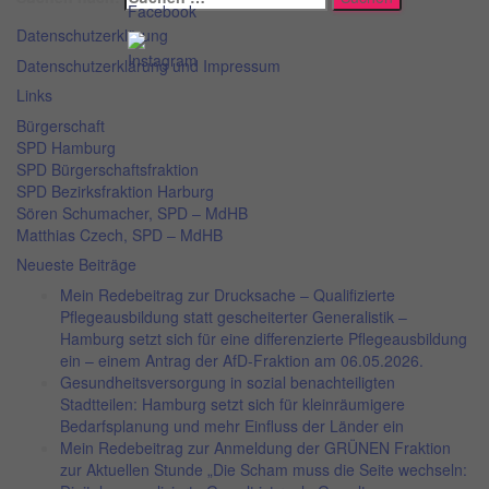
Datenschutzerklärung
Datenschutzerklärung und Impressum
Links
Bürgerschaft
SPD Hamburg
SPD Bürgerschaftsfraktion
SPD Bezirksfraktion Harburg
Sören Schumacher, SPD – MdHB
Matthias Czech, SPD – MdHB
Neueste Beiträge
Mein Redebeitrag zur Drucksache – Qualifizierte
Pflegeausbildung statt gescheiterter Generalistik –
Hamburg setzt sich für eine differenzierte Pflegeausbildung
ein – einem Antrag der AfD-Fraktion am 06.05.2026.
Gesundheitsversorgung in sozial benachteiligten
Stadtteilen: Hamburg setzt sich für kleinräumigere
Bedarfsplanung und mehr Einfluss der Länder ein
Mein Redebeitrag zur Anmeldung der GRÜNEN Fraktion
zur Aktuellen Stunde „Die Scham muss die Seite wechseln: