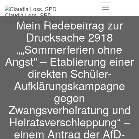
Navigation
Claudia Loss, SPD
umschalten
Mein Redebeitrag zur
Mitglied der Hamburgischen Bürgerschaft
Drucksache 2918
„„Sommerferien ohne
Angst“ – Etablierung einer
direkten Schüler-
Aufklärungskampagne
gegen
Zwangsverheiratung und
Heiratsverschleppung“ –
einem Antrag der AfD-