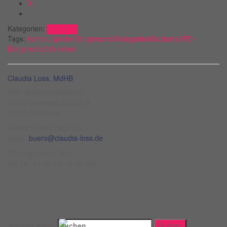
X
Kategorien:
Aktuelles
Tags:
Hamburgische Bürgerschaft
Integration
Soziales
SPD-
Bürgerschaftsfraktion
Claudia Loss, MdHB
SPD-Abgeordnetenbüro
Julius-Ludowieg-Straße 9
21073 Hamburg
Telefon: 040/22927122
eMail:
buero@claudia-loss.de
Öffnungszeiten Büro:
Mo-Do 11:00 bis 16:00 Uhr
Suchen nach: