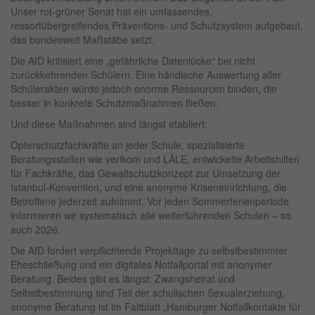
Unser rot-grüner Senat hat ein umfassendes,
ressortübergreifendes Präventions- und Schutzsystem aufgebaut,
das bundesweit Maßstäbe setzt.
Die AfD kritisiert eine „gefährliche Datenlücke“ bei nicht
zurückkehrenden Schülern. Eine händische Auswertung aller
Schülerakten würde jedoch enorme Ressourcen binden, die
besser in konkrete Schutzmaßnahmen fließen.
Und diese Maßnahmen sind längst etabliert:
Opferschutzfachkräfte an jeder Schule, spezialisierte
Beratungsstellen wie verikom und LÂLE, entwickelte Arbeitshilfen
für Fachkräfte, das Gewaltschutzkonzept zur Umsetzung der
Istanbul-Konvention, und eine anonyme Kriseneinrichtung, die
Betroffene jederzeit aufnimmt. Vor jeden Sommerferienperiode
informieren wir systematisch alle weiterführenden Schulen – so
auch 2026.
Die AfD fordert verpflichtende Projekttage zu selbstbestimmter
Eheschließung und ein digitales Notfallportal mit anonymer
Beratung. Beides gibt es längst: Zwangsheirat und
Selbstbestimmung sind Teil der schulischen Sexualerziehung,
anonyme Beratung ist im Faltblatt „Hamburger Notfallkontakte für