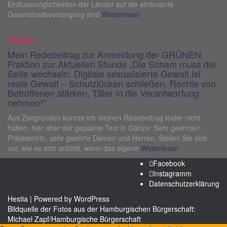
Einflussmöglichkeiten der Länder auf die ambulante
Gesundheitsversorgung sind
Weiterlesen
Aktuelles
Mein Redebeitrag zur Anmeldung der GRÜNEN
Fraktion zur Aktuellen Stunde „Die Scham muss die
Seite wechseln: Digitale sexualisierte Gewalt ist
reale Gewalt – Schutzlücken schließen, Rechte von
Betroffenen stärken, Täter in die Verantwortung
nehmen!“
Aus Zeitgründen konnte ich meinen Redebeitrag leider nicht
halten, hier aber der geplante Text in Gänze: Sehr geehrte/r
Präsident/in, sehr geehrte Damen und Herren, Stellen Sie sich
vor, wie es sich anfühlt, wenn das eigene
Weiterlesen
Facebook
Instagramm
Datenschutzerklärung
Hestia
| Powered by
WordPress
Bildquelle der Fotos aus der Hamburgischen Bürgerschaft:
Michael Zapf/Hamburgische Bürgerschaft