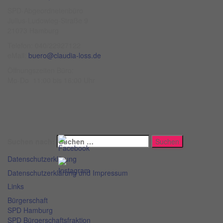
SPD-Abgeordnetenbüro
Julius-Ludowieg-Straße 9
21073 Hamburg
Telefon: 040/22927122
eMail:
buero@claudia-loss.de
Öffnungszeiten Büro:
Mo-Do 11:00 bis 16:00 Uhr
Suchen nach:
Datenschutzerklärung
Datenschutzerklärung und Impressum
Links
Bürgerschaft
SPD Hamburg
SPD Bürgerschaftsfraktion